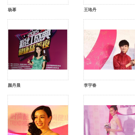
杨幂
王珞丹
颜丹晨
李宇春