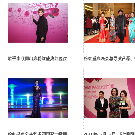
歌手李欣雨出席粉红盛典红毯仪
粉红盛典晚会总导演吕磊、
式
导演李莉出席粉红盛典红毯
粉红盛典公益艺术团国家一级演
2016年12月12日，以“唤醒