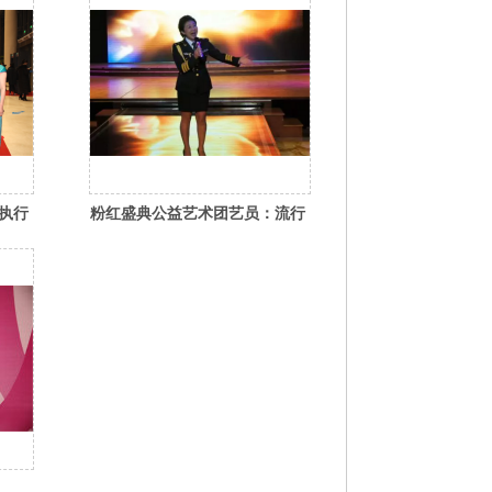
执行
粉红盛典公益艺术团艺员：流行
仪式
歌手焦艳敏老师压轴演唱《爱的
奉献》