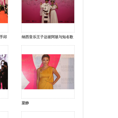
手邱
纳西音乐王子达坡阿玻与知名歌
手唐小向出席粉红盛典红毯仪式
梁静