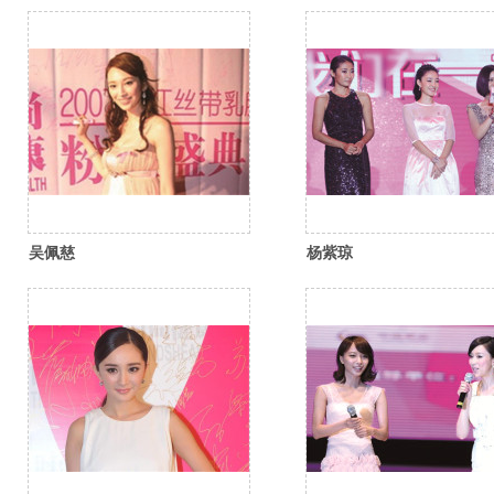
吴佩慈
杨紫琼