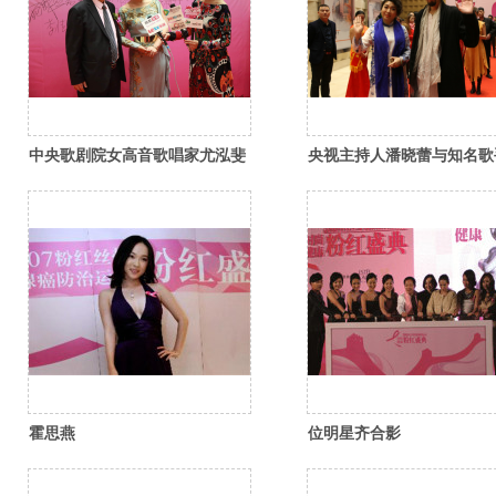
中央歌剧院女高音歌唱家尤泓斐
央视主持人潘晓蕾与知名歌
与著名医学专家胡永教授出席粉
三强出席粉红盛典红毯仪式
红盛典红毯仪式 (2)
霍思燕
位明星齐合影