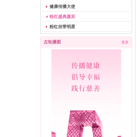
健康传播大使
粉红盛典嘉宾
粉红丝带明星
左轮播图
更多