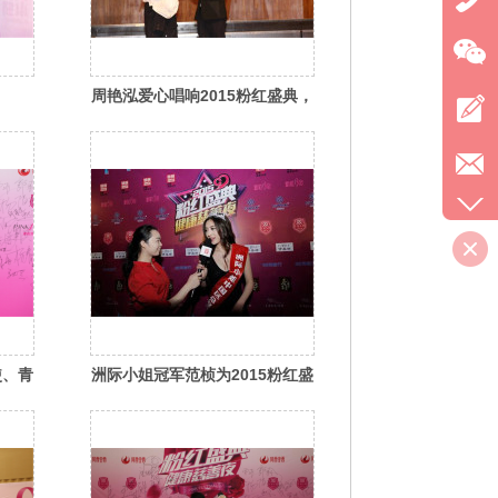
周艳泓爱心唱响2015粉红盛典，
星海音乐厅现全场大合唱
使、青
洲际小姐冠军范桢为2015粉红盛
典红
典助力，性感女神范十足