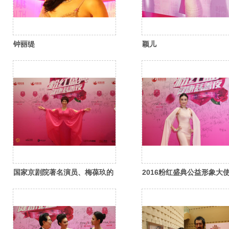
钟丽缇
颖儿
国家京剧院著名演员、梅葆玖的
2016粉红盛典公益形象大
亲传弟子董圆圆出席粉红盛典红
年舞蹈家邱思婷出席粉红盛
毯仪式
毯仪式