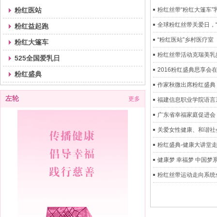
粉红医站
粉红丝带“粉红大篷车
全球粉红丝带关爱日，
粉红益起跑
“粉红医站”乡村医疗室
粉红大篷车
粉红丝带活动克瑞美乳
525全国爱乳日
2016粉红盛典思享会
粉红盛典
作家秋微出席粉红盛典
左轮
更多
福建信息职业学院语言
广东省幸福家庭促进会 
关爱女性健康、和谐社
粉红盛典-健康大讲堂
健康梦 幸福梦 中国梦
粉红丝带运动走向系统