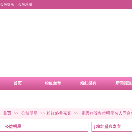
会员登录
|
会员注册
首页
粉红丝带
粉红盛典
新闻报道
品牌活动
合作申请
首页
>>
公益明星
>>
粉红盛典嘉宾
>>
霍思燕等多位明星名人同台
公益明星
粉红盛典嘉宾