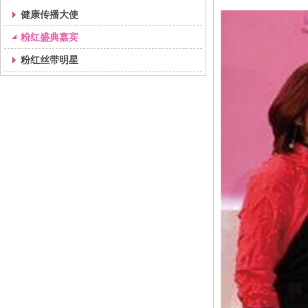
健康传播大使
粉红盛典嘉宾
粉红丝带明星