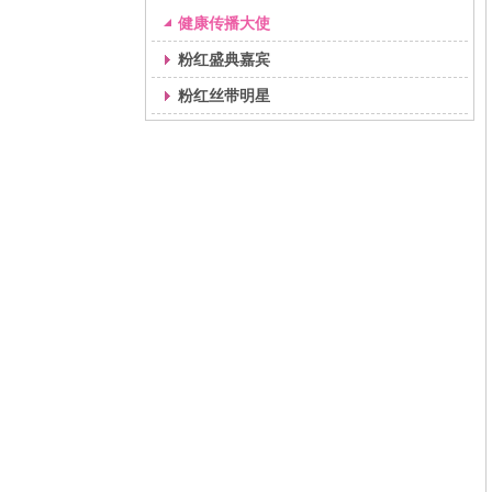
健康传播大使
粉红盛典嘉宾
粉红丝带明星