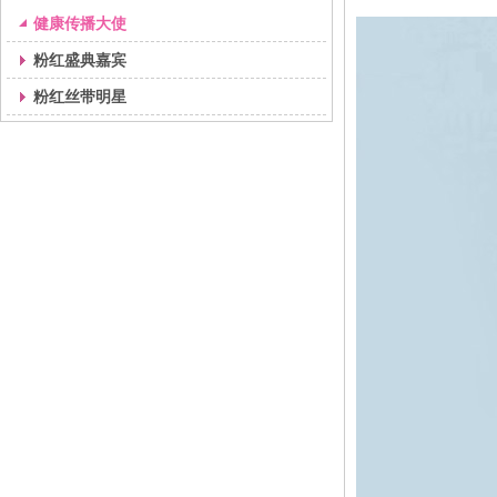
健康传播大使
粉红盛典嘉宾
粉红丝带明星