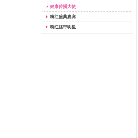
健康传播大使
粉红盛典嘉宾
粉红丝带明星